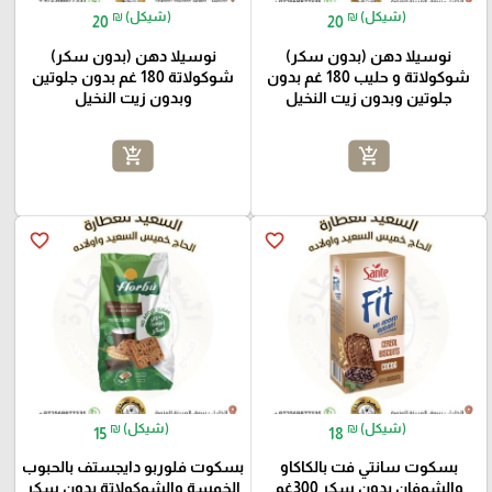
₪ (شيكل)
₪ (شيكل)
20
20
نوسيلا دهن (بدون سكر)
نوسيلا دهن (بدون سكر)
شوكولاتة و حليب 180 غم بدون
شوكولاتة 180 غم بدون جلوتين
جلوتين وبدون زيت النخيل
وبدون زيت النخيل
add_shopping_cart
add_shopping_cart
favorite_border
favorite_border
₪ (شيكل)
₪ (شيكل)
15
18
بسكوت سانتي فت بالكاكاو
بسكوت فلوربو دايجستف بالحبوب
والشوفان بدون سكر 300غم
الخمسة والشوكولاتة بدون سكر