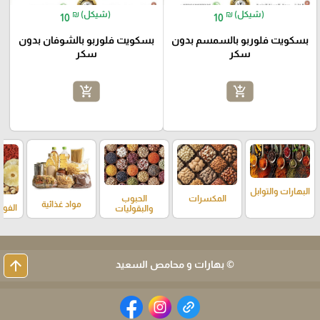
₪ (شيكل)
₪ (شيكل)
10
10
بسكويت فلوربو بالسمسم بدون
بسكويت فلوربو بالشوفان بدون
سكر
سكر
add_shopping_cart
add_shopping_cart
البهارات والتوابل
المكسرات
الحبوب
مواد غذائية
الفوا
والبقوليات
arrow_upward
© بهارات و محامص السعيد