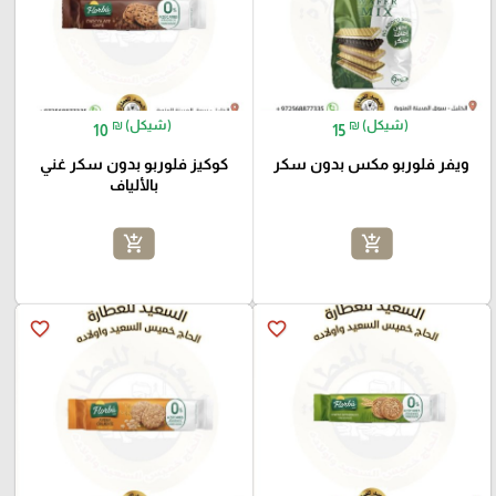
₪ (شيكل)
₪ (شيكل)
10
15
ويفر فلوربو مكس بدون سكر
كوكيز فلوربو بدون سكر غني
بالألياف
add_shopping_cart
add_shopping_cart
favorite_border
favorite_border