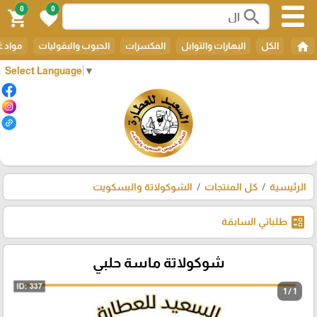
0
0
search
shopping_cart
favorite
home
الكل
البهارات والتوابل
المكسرات
الحبوب والبقوليات
مواد غ
Select Language
▼
الرئيسية
كل المنتجات
الشوكولاتة والبسكويت
ballot
طلباتي السابقة
شوكولاتة ماسة حلبي
1 / 1