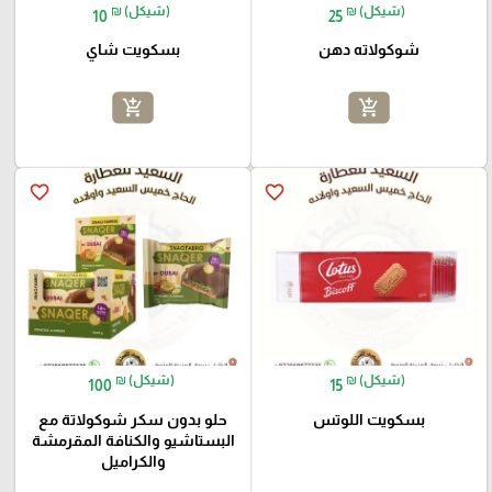
₪ (شيكل)
₪ (شيكل)
10
25
شوكولاته دهن
بسكويت شاي
add_shopping_cart
add_shopping_cart
favorite_border
favorite_border
₪ (شيكل)
₪ (شيكل)
100
15
بسكويت اللوتس
حلو بدون سكر شوكولاتة مع
البستاشيو والكنافة المقرمشة
والكراميل