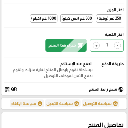
اختر الوزن
250 غم (وقية)
500 غم (نص كيلو)
1000 غم (كيلو)
اختر الكمية
shopping_cart
شراء هذا المنتج
+
-
طريقة الدفع
الدفع عند الإستلام
ببساطة نقوم بايصال المنتج لغاية منزلك وتقوم
بدفع الثمن لموظف التوصيل.
qr_code
public
نسخ رابط المنتج
QR
policy
policy
policy
سياسة التوصيل
سياسة التبديل
سياسة الإلغاء
تفاصيل المنتج