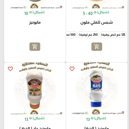
₪ (شيكل)
₪ (شيكل)
10
5 - 40
شبس للقلي ملون
مايونيز
125 غم (نص وقية)
250 غم (وقية)
500 غم (نص كيلو)
1000 غم (كيلو)
add_shopping_cart
add_shopping_cart
favorite_border
favorite_border
₪ (شيكل)
₪ (شيكل)
13
13
مايونيز ( الدرة)
مايونيز حار ( الدرة )