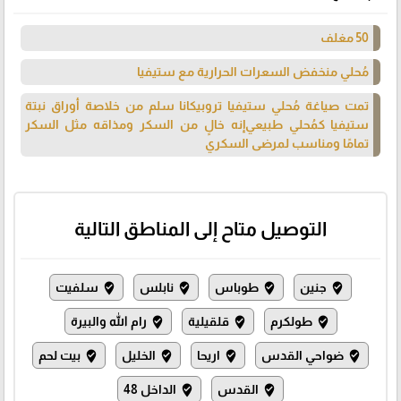
50 مغلف
‎تمت صياغة مُحلي ستيفيا تروبيكانا سلم من خلاصة أوراق نبتة
ستيفيا كمُحلي طبيعي إنه خالٍ من السكر ومذاقه مثل السكر
تمامًا ومناسب لمرضى السكري
التوصيل متاح إلى المناطق التالية
جنين
طوباس
نابلس
سلفيت
where_to_vote
where_to_vote
where_to_vote
where_to_vote
طولكرم
قلقيلية
رام الله والبيرة
where_to_vote
where_to_vote
where_to_vote
ضواحي القدس
اريحا
الخليل
بيت لحم
where_to_vote
where_to_vote
where_to_vote
where_to_vote
القدس
الداخل 48
where_to_vote
where_to_vote