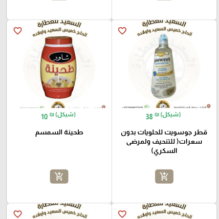
favorite_border
favorite_border
₪ (شيكل)
₪ (شيكل)
10
38
قطر جوسويت للحلويات بدون
طحينة السمسم
سعرات( للتنحيف ولمرضى
السكري)
add_shopping_cart
add_shopping_cart
favorite_border
favorite_border