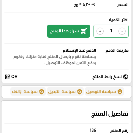
السعر
₪ (شيكل)
20
اختر الكمية
shopping_cart
شراء هذا المنتج
+
-
طريقة الدفع
الدفع عند الإستلام
ببساطة نقوم بايصال المنتج لغاية منزلك وتقوم
بدفع الثمن لموظف التوصيل.
qr_code
public
نسخ رابط المنتج
QR
policy
policy
policy
سياسة التوصيل
سياسة التبديل
سياسة الإلغاء
تفاصيل المنتج
رقم المنتج
186