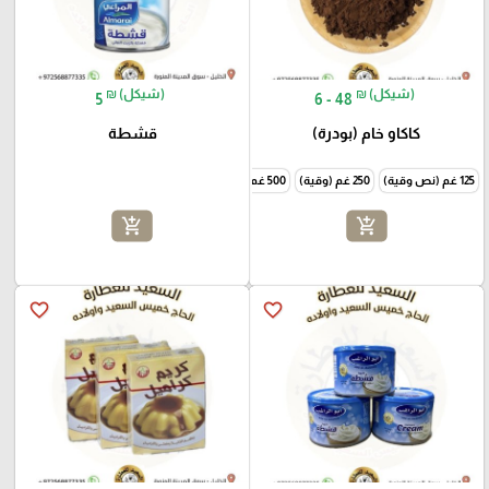
₪ (شيكل)
₪ (شيكل)
5
6 - 48
كاكاو خام (بودرة)
قشطة
125 غم (نص وقية)
250 غم (وقية)
500 غم (نص كيلو)
1000 غم (كيلو)
add_shopping_cart
add_shopping_cart
favorite_border
favorite_border