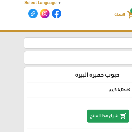
Select Language
▼
shoppin
السلة
حبوب خميرة البيرة
₪ (شيكل)
65
shopping_cart
شراء هذا المنتج