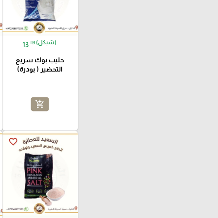
₪ (شيكل)
13
حليب بوك سريع
التحضير ( بودرة)
add_shopping_cart
favorite_border