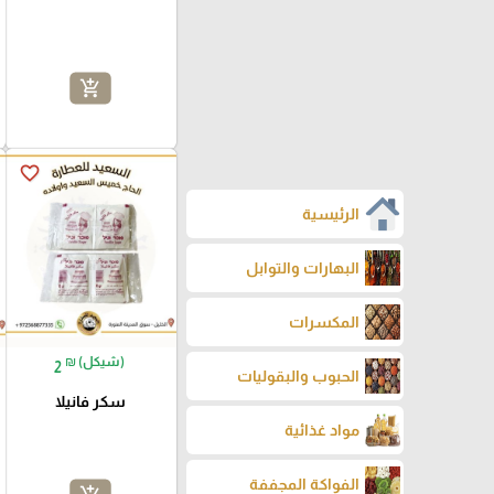
add_shopping_cart
favorite_border
₪ (شيكل)
2
سكر فانيلا