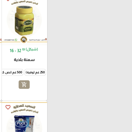
₪ (شيكل)
16 - 32
سمنة بلدية
250 غم (وقية)
500 غم (نص كيلو)
add_shopping_cart
favorite_border