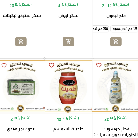
₪ (شيكل)
₪ (شيكل)
₪ (شيكل)
20
4
2 - 12
ملح ليمون
سكر ابيض
سكر ستيفيا (بكيتات)
125 غم (نص وقية)
250 غم (وقية)
500 غم (نص كيلو)
1000 غم (كيلو)
add_shopping_cart
add_shopping_cart
add_shopping_cart
favorite_border
favorite_border
favorite_border
₪ (شيكل)
₪ (شيكل)
₪ (شيكل)
8
10
38
قطر جوسويت
طحينة السمسم
عجوة تمر هندي
للحلويات بدون سعرات(