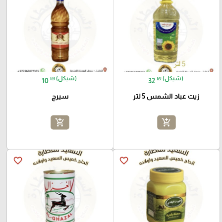
₪ (شيكل)
₪ (شيكل)
10
32
زيت عباد الشمس 5 لتر
سيرج
add_shopping_cart
add_shopping_cart
favorite_border
favorite_border