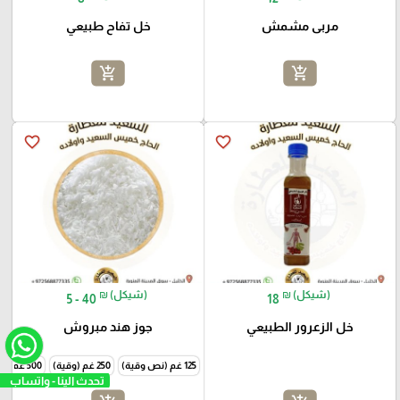
مربى مشمش
خل تفاح طبيعي
add_shopping_cart
add_shopping_cart
favorite_border
favorite_border
₪ (شيكل)
₪ (شيكل)
5 - 40
18
خل الزعرور الطبيعي
جوز هند مبروش
125 غم (نص وقية)
250 غم (وقية)
500 غم (نص كيلو)