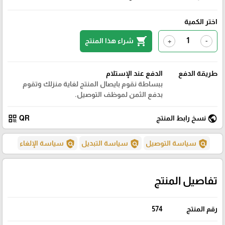
اختر الكمية
shopping_cart
شراء هذا المنتج
+
-
طريقة الدفع
الدفع عند الإستلام
ببساطة نقوم بايصال المنتج لغاية منزلك وتقوم
بدفع الثمن لموظف التوصيل.
qr_code
public
نسخ رابط المنتج
QR
policy
policy
policy
سياسة التوصيل
سياسة التبديل
سياسة الإلغاء
تفاصيل المنتج
رقم المنتج
574