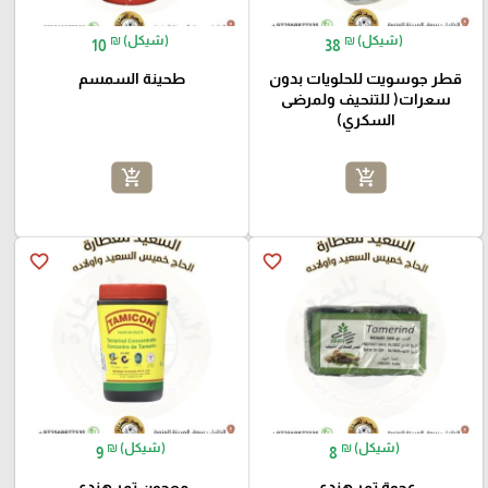
₪ (شيكل)
₪ (شيكل)
10
38
قطر جوسويت للحلويات بدون
طحينة السمسم
سعرات( للتنحيف ولمرضى
السكري)
add_shopping_cart
add_shopping_cart
favorite_border
favorite_border
₪ (شيكل)
₪ (شيكل)
9
8
عجوة تمر هندي
معجون تمر هندي