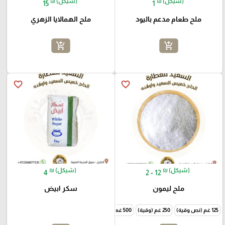
₪ (شيكل)
₪ (شيكل)
15
1
ملح طعام مدعم باليود
ملح الهمالايا الزهري
add_shopping_cart
add_shopping_cart
favorite_border
favorite_border
₪ (شيكل)
₪ (شيكل)
4
2 - 12
ملح ليمون
سكر ابيض
125 غم (نص وقية)
250 غم (وقية)
500 غم (نص كيلو)
1000 غم (كيلو)