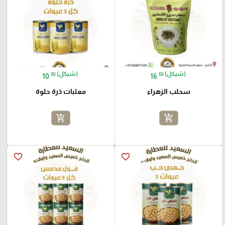
₪ (شيكل)
₪ (شيكل)
10
16
سحلب الزهراء
معلبات ذرة حلوة
add_shopping_cart
add_shopping_cart
favorite_border
favorite_border