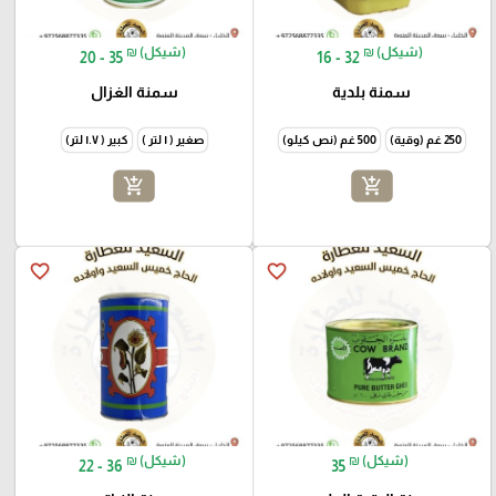
₪ (شيكل)
₪ (شيكل)
20 - 35
16 - 32
سمنة بلدية
سمنة الغزال
250 غم (وقية)
500 غم (نص كيلو)
صغير ( ١ لتر )
كبير ( ١.٧ لتر)
add_shopping_cart
add_shopping_cart
favorite_border
favorite_border
₪ (شيكل)
₪ (شيكل)
22 - 36
35