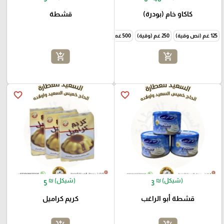
كاكاو خام (بودرة)
قشطة
125 غم (نص وقية)
250 غم (وقية)
500 غم (نص كيلو)
1000 غم (كيلو)
add_shopping_cart
add_shopping_cart
favorite_border
favorite_border
₪ (شيكل)
₪ (شيكل)
5
3
قشطة أبو الراغب
كريم كراميل