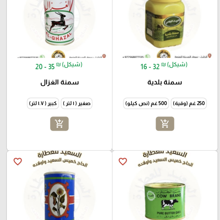
₪ (شيكل)
₪ (شيكل)
20 - 35
16 - 32
سمنة بلدية
سمنة الغزال
250 غم (وقية)
500 غم (نص كيلو)
صغير ( ١ لتر )
كبير ( ١.٧ لتر)
add_shopping_cart
add_shopping_cart
favorite_border
favorite_border