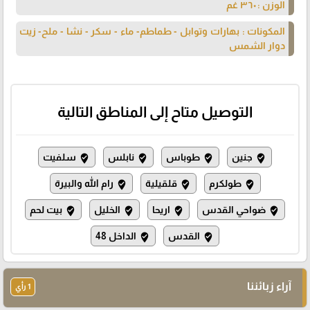
الوزن : ٣٦٠ غم
المكونات : بهارات وتوابل - طماطم- ماء - سكر - نشا - ملح- زيت
دوار الشمس
التوصيل متاح إلى المناطق التالية
جنين
طوباس
نابلس
سلفيت
where_to_vote
where_to_vote
where_to_vote
where_to_vote
طولكرم
قلقيلية
رام الله والبيرة
where_to_vote
where_to_vote
where_to_vote
ضواحي القدس
اريحا
الخليل
بيت لحم
where_to_vote
where_to_vote
where_to_vote
where_to_vote
القدس
الداخل 48
where_to_vote
where_to_vote
آراء زبائننا
1 رأي