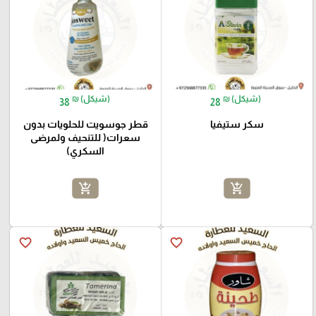
₪ (شيكل)
₪ (شيكل)
38
28
سكر ستيفيا
قطر جوسويت للحلويات بدون
سعرات( للتنحيف ولمرضى
السكري)
add_shopping_cart
add_shopping_cart
favorite_border
favorite_border