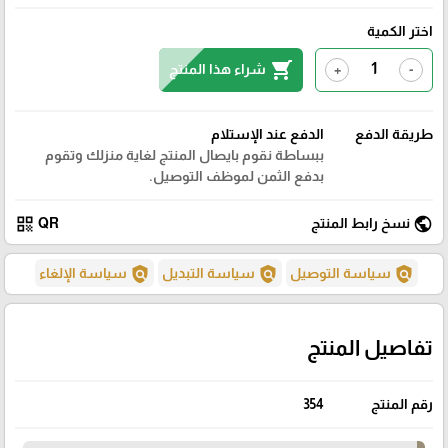
اختر الكمية
shopping_cart
شراء هذا المنتج
+
-
طريقة الدفع
الدفع عند الإستلام
ببساطة نقوم بايصال المنتج لغاية منزلك وتقوم
بدفع الثمن لموظف التوصيل.
qr_code
public
نسخ رابط المنتج
QR
policy
policy
policy
سياسة التوصيل
سياسة التبديل
سياسة الإلغاء
تفاصيل المنتج
رقم المنتج
354